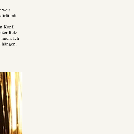
r weit
tritt mit
im Kopf,
oßer Reiz
t mich. Ich
z hängen.