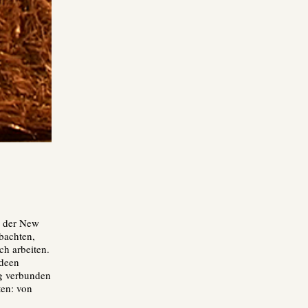
s der New
bachten,
ch arbeiten.
deen
ng verbunden
ten: von