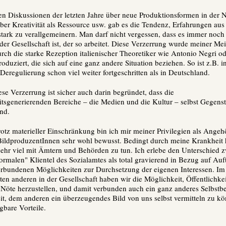
den Diskussionen der letzten Jahre über neue Produktionsformen in der
er Kreativität als Ressource usw. gab es die Tendenz, Erfahrungen aus
stark zu verallgemeinern. Man darf nicht vergessen, dass es immer noch
l der Gesellschaft ist, der so arbeitet. Diese Verzerrung wurde meiner M
urch die starke Rezeption italienischer Theoretiker wie Antonio Negri o
oduziert, die sich auf eine ganz andere Situation beziehen. So ist z.B. in
Deregulierung schon viel weiter fortgeschritten als in Deutschland.
ese Verzerrung ist sicher auch darin begründet, dass die
eitsgenerierenden Bereiche – die Medien und die Kultur – selbst Gegens
ind.
rotz materieller Einschränkung bin ich mir meiner Privilegien als Angeh
BildproduzentInnen sehr wohl bewusst. Bedingt durch meine Krankheit 
t sehr viel mit Ämtern und Behörden zu tun. Ich erlebe den Unterschied 
rmalen" Klientel des Sozialamtes als total gravierend in Bezug auf Auf
erbundenen Möglichkeiten zur Durchsetzung der eigenen Interessen. I
ten anderen in der Gesellschaft haben wir die Möglichkeit, Öffentlichkei
Nöte herzustellen, und damit verbunden auch ein ganz anderes Selbstb
it, dem anderen ein überzeugendes Bild von uns selbst vermitteln zu kö
gbare Vorteile.