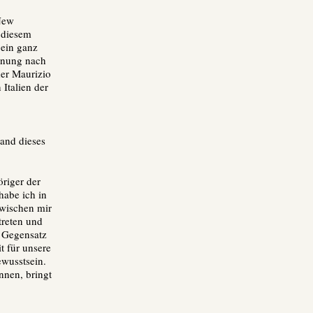
 New
 diesem
 ein ganz
einung nach
der Maurizio
 Italien der
tand dieses
öriger der
habe ich in
zwischen mir
treten und
m Gegensatz
t für unsere
ewusstsein.
nnen, bringt