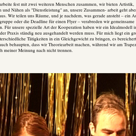
 arbeite fest mit zwei weiteren Menschen zusammen, wir bieten Artistik,
n und Nähen als "Dienstleistung" an, unsere Zusammen- arbeit geht abe
aus. Wir teilen uns Räume, und je nachdem, was gerade ansteht – ein Auf
ngruppe oder die Deadline für einen Flyer – verabreden wir gemeinsame
en. Für unsere spezielle Art der Kooperation haben wir ein Idealmodell 
 der Praxis ständig neu ausgehandelt werden muss. Für mich liegt ein gr
terschiedliche Tätigkeiten in ein Gleichgewicht zu bringen, es bereicher
auch behaupten, dass wir Theoriearbeit machen, während wir am Trape
ich meiner Meinung nach nicht trennen.