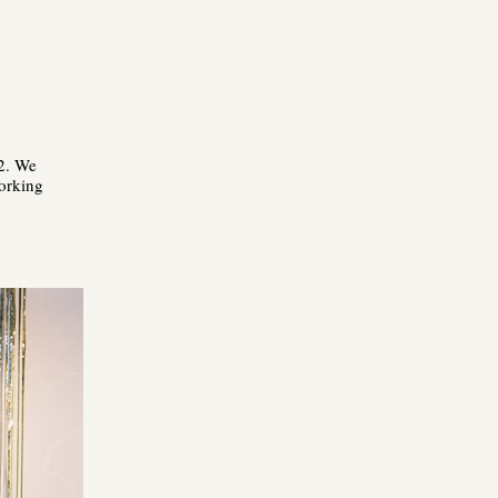
2. We
working