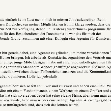
atte einfach keine Lust mehr, mich in miesen Jobs aufzureiben. Beim
hen Durchchecken meiner Möglichkeiten ist mir klargeworden, dass die
 zur Zeit zur Verfügung stehen, in ExistenzgründerInnen- programme fl
it für den Besucherdienst der Documenta11 war das für mich der
bende Grund, zusammen mit einer Kollegin eine Agentur für Kunstverm
ch bin gerade dabei, eine Agentur zu gründen, um meine verschiedenen 
Hut zu bringen. Ich arbeite als Kontakterin, organisiere den Vertrieb un
ür einige junge Möbeldesigner, habe mit einer Studienkollegin einen Fi
er Agentur aus Mannheim Webdesignaufträge abgewickelt. Die neue Age
ittstellen zwischen diesen Teilbereichen ansetzen und die Kommunikat
ußen optimieren. Hoffe ich jedenfalls!
entur" hört sich so fett an ... wir sind zu zweit und haben eine GbR. Wi
Büro mit einem Flashanimateur, einem Werbetexter, einem Grafiker und
das hat sich so ergeben. Jeder hat seine eigene Firma, aber wenn man un
ken würde, hätte man wieder eine richtige Agentur. Allerdings gibt es
ie so umfangreich sind, dass sich das lohnen würde.