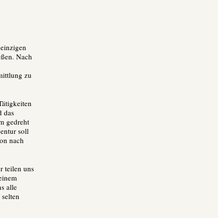
 einzigen
ießen. Nach
ittlung zu
Tätigkeiten
d das
lm gedreht
ntur soll
ion nach
r teilen uns
 einem
s alle
 selten