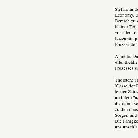
Stefan: In 
Economy, üb
Bereich zu 
kleiner Tei
vor allem d
Lazzarato pr
Prozess der 
Annette: Di
öffentlichk
Prozesses s
Thorsten: T
Klasse der 
letzter Zei
und dem "no
die damit v
zu den meis
Sorgen und 
Die Fähigke
uns unschla