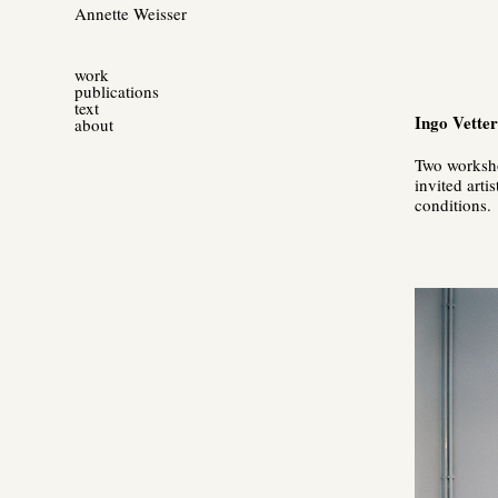
Annette Weisser
work
publications
text
Ingo Vette
about
Two worksho
invited arti
conditions.